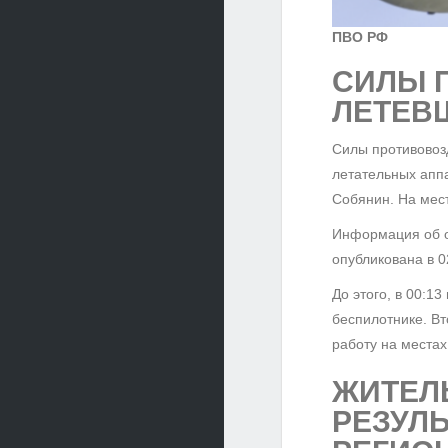
ПВО РФ
СИЛЫ 
ЛЕТЕВ
Силы противовоз
летательных апп
Собянин. На мес
Информация об о
опубликована в 0
До этого, в 00:1
беспилотнике. В
работу на местах
ЖИТЕЛ
РЕЗУЛЬ