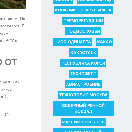
КОНФЛИКТ ВОКРУГ ИРАНА
риториям. По
ТЕРМОРЕГУЛЯЦИИ
илотников. В
ПОДМОСКОВЬЯ
чером
ках ВСУ на
НИСО ОДИНАЕВА
KAKAO
KAKAOTALK
 ОТ
РЕСПУБЛИКА КОРЕЯ
ТЕХНОФЕСТ
ад разными
АВИАСТРОЕНИЕ
тников
ТЕХНОПОЛИС МОСКВА
кой,
СЕВЕРНЫЙ РЕЧНОЙ
ВОКЗАЛ
ы 376
в
МАКСИМ ЛИКСУТОВ