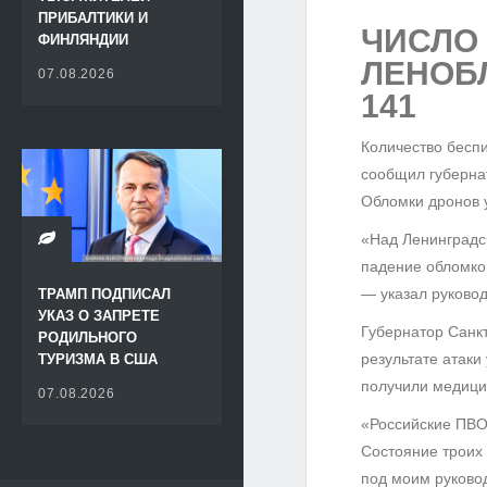
ПРИБАЛТИКИ И
ЧИСЛО
ФИНЛЯНДИИ
ЛЕНОБ
07.08.2026
141
Количество беспи
сообщил губернат
Обломки дронов 
«Над Ленинградс
падение обломко
— указал руковод
ТРАМП ПОДПИСАЛ
УКАЗ О ЗАПРЕТЕ
Губернатор Санкт
РОДИЛЬНОГО
результате атаки
ТУРИЗМА В США
получили медици
07.08.2026
«Российские ПВО 
Состояние троих
под моим руково