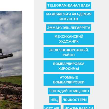
TELEGRAM-КАНАЛ BAZA
МАДРИДСКАЯ АКАДЕМИЯ
ИСКУССТВ
ЭММАНУЭЛЬ ЛЕГАРРЕТА
МЕКСИКАНСКИЙ
ХУДОЖНИК
ЖЕЛЕЗНОДОРОЖНЫЙ
РАЙОН
БОМБАРДИРОВКА
ХИРОСИМЫ
АТОМНЫЕ
БОМБАРДИРОВКИ
ГЕННАДИЙ ОНИЩЕНКО
ИПЦ
ЛОЙКОСТЕРЫ
WIZZ AIR
ЙОЖЕФ ВАРАДИ