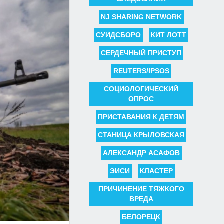
NJ SHARING NETWORK
СУИДСБОРО
КИТ ЛОТТ
СЕРДЕЧНЫЙ ПРИСТУП
REUTERS/IPSOS
СОЦИОЛОГИЧЕСКИЙ
ОПРОС
ПРИСТАВАНИЯ К ДЕТЯМ
СТАНИЦА КРЫЛОВСКАЯ
АЛЕКСАНДР АСАФОВ
ЭИСИ
КЛАСТЕР
ПРИЧИНЕНИЕ ТЯЖКОГО
ВРЕДА
БЕЛОРЕЦК