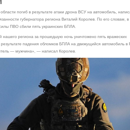
Н
области погиб в результате атаки дрона ВСУ на автомобиль, напис
анности губернатора региона Виталий Королев. По его словам, в 
 силы ПВО сбили пять украинских БПЛА.
й нашего региона за прошедшую ночь уничтожено пять вражеских
В результате падения обломков БПЛА на движущийся автомобиль в
дитель — мужчина», — написал Королев.