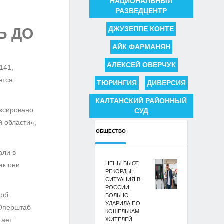
НАЦИОНАЛЬНЫЙ
РАЗВЕДЦЕНТР
ДЖУЗЕППЕ КОНТЕ
Ь ДО
АЙК ФАРМАНЯН
АЛЕКСЕЙ ОВЕРЧУК
141,
ется.
ТЮРИНГИЯ
ДИВЕРСИЯ
КАЛТАНСКИЙ РАЙОННЫЙ
иксировано
СУД
 области»,
ОБЩЕСТВО
али в
ЦЕНЫ БЬЮТ
ак они
РЕКОРДЫ:
СИТУАЦИЯ В
РОССИИ
рб.
БОЛЬНО
УДАРИЛА ПО
 Оперштаб
КОШЕЛЬКАМ
гает
ЖИТЕЛЕЙ