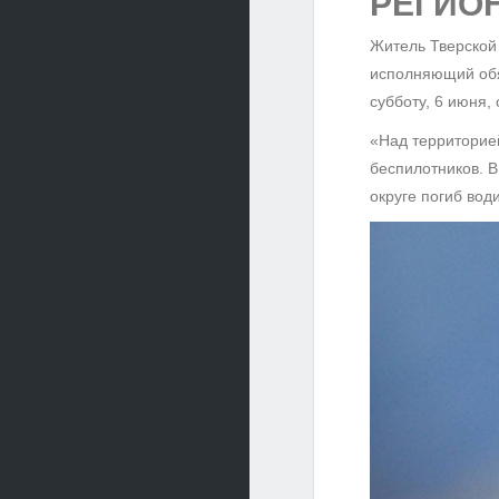
РЕГИО
Житель Тверской 
исполняющий обяз
субботу, 6 июня,
«Над территорие
беспилотников. 
округе погиб во