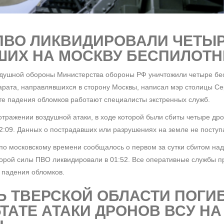
ПВО ЛИКВИДИРОВАЛИ ЧЕТЫ
ШИХ НА МОСКВУ БЕСПИЛОТН
душной обороны Министерства обороны РФ уничтожили четыре бе
арата, направлявшихся в сторону Москвы, написал мэр столицы Се
те падения обломков работают специалисты экстренных служб.
тражении воздушной атаки, в ходе которой были сбиты четыре дро
2:09. Данных о пострадавших или разрушениях на земле не поступ
3 по московскому времени сообщалось о первом за сутки сбитом на
торой силы ПВО ликвидировали в 01:52. Все оперативные службы 
 падения обломков.
Ь ТВЕРСКОЙ ОБЛАСТИ ПОГИБ
ТАТЕ АТАКИ ДРОНОВ ВСУ НА