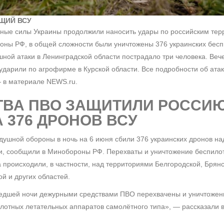
ЩИЙ ВСУ
ные силы Украины продолжили наносить удары по российским тер
ны РФ, в общей сложности были уничтожены 376 украинских бесп
шной атаки в Ленинградской области пострадало три человека. Ве
ударили по агрофирме в Курской области. Все подробности об ата
 в материале NEWS.ru.
ТВА ПВО ЗАЩИТИЛИ РОССИЮ
 376 ДРОНОВ ВСУ
душной обороны в ночь на 6 июня сбили 376 украинских дронов н
и, сообщили в Минобороны РФ. Перехваты и уничтожение беспило
 происходили, в частности, над территориями Белгородской, Брянс
ой и других областей.
едшей ночи дежурными средствами ПВО перехвачены и уничтожен
лотных летательных аппаратов самолётного типа», — рассказали 