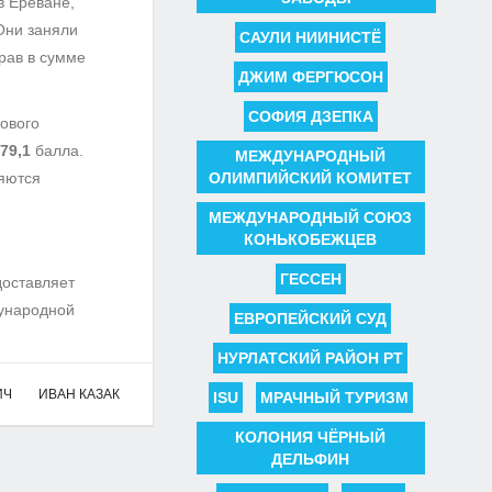
в Ереване,
Они заняли
САУЛИ НИИНИСТЁ
брав в сумме
ДЖИМ ФЕРГЮСОН
СОФИЯ ДЗЕПКА
зового
79,1
балла.
МЕЖДУНАРОДНЫЙ
ляются
ОЛИМПИЙСКИЙ КОМИТЕТ
МЕЖДУНАРОДНЫЙ СОЮЗ
КОНЬКОБЕЖЦЕВ
ГЕССЕН
доставляет
дународной
ЕВРОПЕЙСКИЙ СУД
НУРЛАТСКИЙ РАЙОН РТ
ИЧ
ИВАН КАЗАК
ISU
МРАЧНЫЙ ТУРИЗМ
КОЛОНИЯ ЧЁРНЫЙ
ДЕЛЬФИН