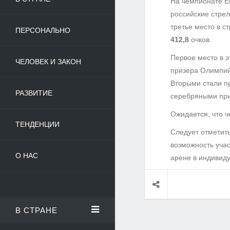
На чемпионате Е
российские стре
третье место в с
ПЕРСОНАЛЬНО
412,8
очков.
Первое место в э
ЧЕЛОВЕК И ЗАКОН
призера Олимпий
Вторыми стали п
РАЗВИТИЕ
серебряными при
Ожидается, что 
ТЕНДЕНЦИИ
Следует отметит
возможность уча
О НАС
арене в индивид
В СТРАНЕ