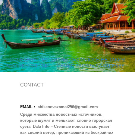
ПОСЛЕДНЕЕ СМС ДИАНЫ ОКАЗАЛОСЬ НЕ ТАКИМ,
КАК ПИСАЛИ СМИ — СЕМЬЯ РАСКРЫЛА ОШИБКУ
CONTACT
EMAIL :
abikenovazamat256@gmail.com
Среди множества новостных источников,
которые шумят и мелькают, словно городская
суета, Dala Info – Степные новости выступает
как свежий ветер, проникающий из бескрайних