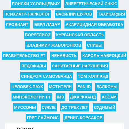
ПОИСКИ УСОЛЬЦЕВЫХ
ЭНЕРГЕТИЧЕСКИЙ СНЮС
ПСИХИАТР-НАРКОЛОГ
ВАСИЛИЙ ШУРОВ
ТАХИКАРДИЯ
ПРОВИАНТ
БЕРЛ ЛАЗАР
АКАРИЦИДНАЯ ОБРАБОТКА
БОРРЕЛИОЗ
КУРГАНСКАЯ ОБЛАСТЬ
ВЛАДИМИР ЖАВОРОНКОВ
СЛИВЫ
ПРАВИТЕЛЬСТВО РТ
НЕНАВИСТЬ
КАРОЛЬ НАВРОЦКИЙ
ПЕДОФИЛЫ
САНИТАРНЫЕ НАРУШЕНИЯ
СИНДРОМ САМОЗВАНЦА
ТОМ ХОЛЛАНД
ЧЕЛОВЕК-ПАУК
МСТИТЕЛИ
FAN ID
БАЛКОНЫ
МИНЭКОЛОГИИ РТ
IMD
ДЖАРКХАНД
АССАМ
МУССОНЫ
СУФЛЕ
ДО ТРЕХ ЛЕТ
СУДИМЫЙ
ГРЕГ САЙМОНС
ДЕНИС КОРСАКОВ