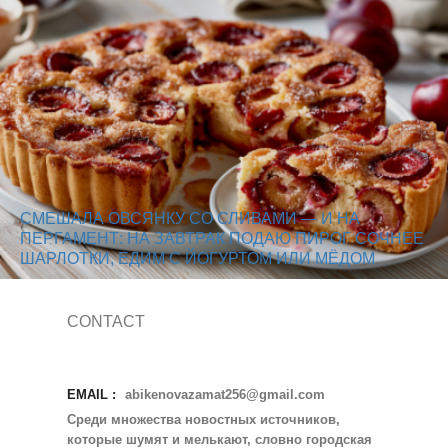
СМЕШАЛА ОВСЯНКУ СО СЛИВАМИ — И НА
ПЕРГАМЕНТ: НА ЗАВТРАК ПОДАЮ ПИРОГ СОЧНЕЕ
ШАРЛОТКИ, ЕДИМ С ЙОГУРТОМ ИЛИ МЁДОМ
CONTACT
EMAIL :
abikenovazamat256@gmail.com
Среди множества новостных источников,
которые шумят и мелькают, словно городская