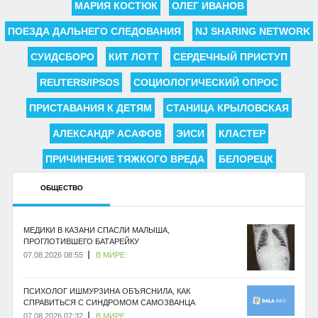
МАРИЯ КОСТЮК
ОЛЕГ ИВАНОВ
ПОЕЗДА ДАЛЬНЕГО СЛЕДОВАНИЯ
NJ SHARING NETWORK
СУИДСБОРО
КИТ ЛОТТ
СЕРДЕЧНЫЙ ПРИСТУП
REUTERS/IPSOS
СОЦИОЛОГИЧЕСКИЙ ОПРОС
ПРИСТАВАНИЯ К ДЕТЯМ
СТАНИЦА КРЫЛОВСКАЯ
АЛЕКСАНДР АСАФОВ
ЭИСИ
КЛАСТЕР
ПРИЧИНЕНИЕ ТЯЖКОГО ВРЕДА
БЕЛОРЕЦК
ОБЩЕСТВО
МЕДИКИ В КАЗАНИ СПАСЛИ МАЛЫША,
ПРОГЛОТИВШЕГО БАТАРЕЙКУ
07.08.2026 08:55
В МИРЕ
ПСИХОЛОГ ИШМУРЗИНА ОБЪЯСНИЛА, КАК
СПРАВИТЬСЯ С СИНДРОМОМ САМОЗВАНЦА
07.08.2026 07:32
В МИРЕ