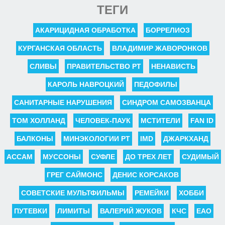
ТЕГИ
АКАРИЦИДНАЯ ОБРАБОТКА
БОРРЕЛИОЗ
КУРГАНСКАЯ ОБЛАСТЬ
ВЛАДИМИР ЖАВОРОНКОВ
СЛИВЫ
ПРАВИТЕЛЬСТВО РТ
НЕНАВИСТЬ
КАРОЛЬ НАВРОЦКИЙ
ПЕДОФИЛЫ
САНИТАРНЫЕ НАРУШЕНИЯ
СИНДРОМ САМОЗВАНЦА
ТОМ ХОЛЛАНД
ЧЕЛОВЕК-ПАУК
МСТИТЕЛИ
FAN ID
БАЛКОНЫ
МИНЭКОЛОГИИ РТ
IMD
ДЖАРКХАНД
АССАМ
МУССОНЫ
СУФЛЕ
ДО ТРЕХ ЛЕТ
СУДИМЫЙ
ГРЕГ САЙМОНС
ДЕНИС КОРСАКОВ
СОВЕТСКИЕ МУЛЬТФИЛЬМЫ
РЕМЕЙКИ
ХОББИ
ПУТЕВКИ
ЛИМИТЫ
ВАЛЕРИЙ ЖУКОВ
КЧС
ЕАО